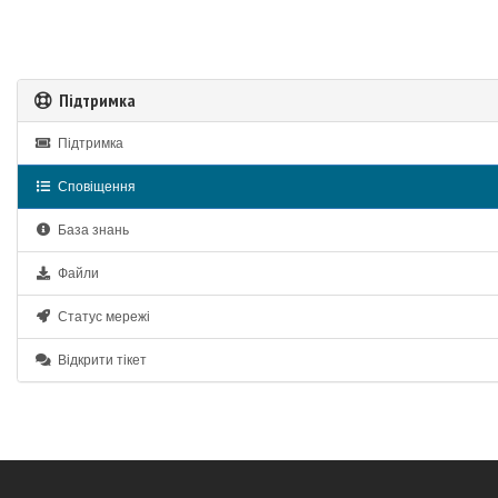
Підтримка
Підтримка
Сповіщення
База знань
Файли
Статус мережі
Відкрити тікет