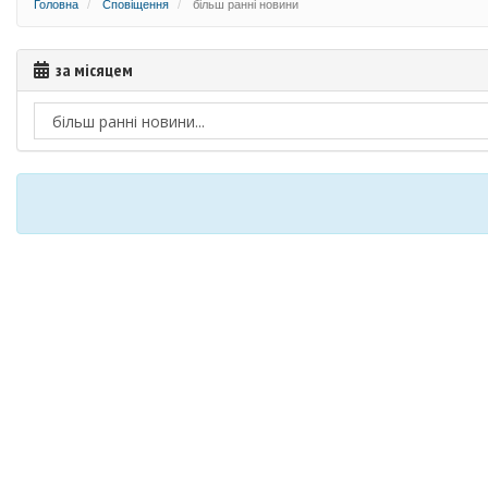
Головна
Сповіщення
більш ранні новини
за місяцем