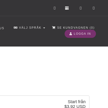
VÄLJ SPRÅK
SE KUNDVAGNEN (
0
)
US
LOGGA IN
Start från
$3.92 USD