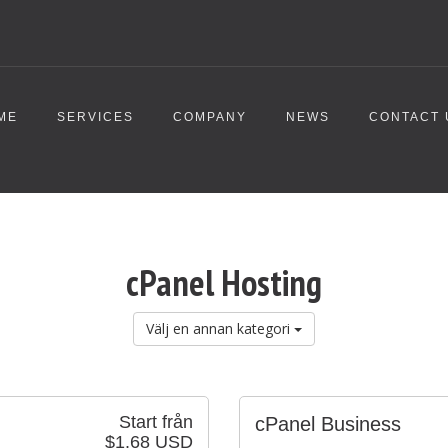
ME
SERVICES
COMPANY
NEWS
CONTACT 
cPanel Hosting
Välj en annan kategori
Start från
cPanel Business
$1.68 USD