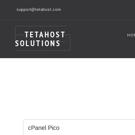
support@tetahost.com
TETAHOST
HO
SOLUTIONS
cPanel Pico