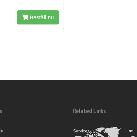
Beställ nu
s
Related Links
le
Services