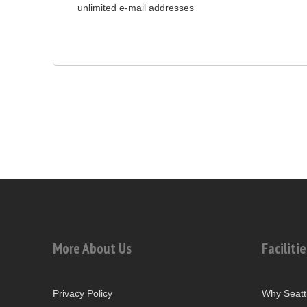
unlimited e-mail addresses
More About Us
Facilitie
Privacy Policy
Why Seatt